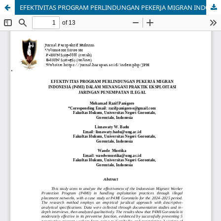
EFEKTIVITAS PROGRAM PERLINDUNGAN PEKERJA MIGRAN INDONESIA (P4MI) DALAM MENANGANI PRAKTIK EKSPLOITASI JARINGAN PENEMPATAN ILEGAL