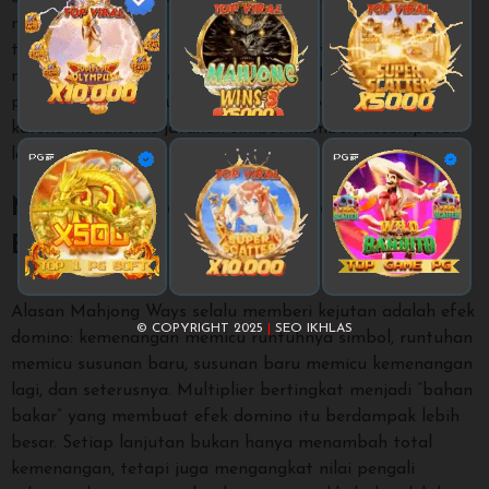
mengandalkan satu momen puncak. Di sini, puncak dapat
tercipta dari serangkaian momen kecil yang saling
menyambung. Bahkan ketika hasil awal terlihat biasa,
permainan masih punya ruang untuk berubah drastis
karena mekanisme jatuhan simbol memberi kesempatan
lanjutan.
Mengapa Selalu Terasa Mengejutkan?
Efek Domino dari Combo
Alasan Mahjong Ways selalu memberi kejutan adalah efek
© COPYRIGHT 2025
|
SEO IKHLAS
domino: kemenangan memicu runtuhnya simbol, runtuhan
memicu susunan baru, susunan baru memicu kemenangan
lagi, dan seterusnya. Multiplier bertingkat menjadi “bahan
bakar” yang membuat efek domino itu berdampak lebih
besar. Setiap lanjutan bukan hanya menambah total
kemenangan, tetapi juga mengangkat nilai pengali