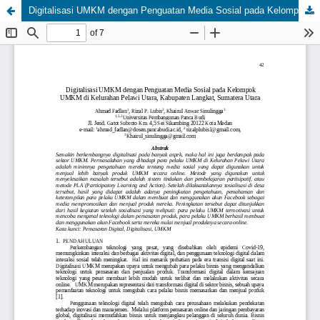
Digitalisasi UMKM dengan Penguatan Media Sosial pada Kelompok UMKM di Kelurahan Pelawi Utara, Kabupaten Langkat, Sumatera Utara