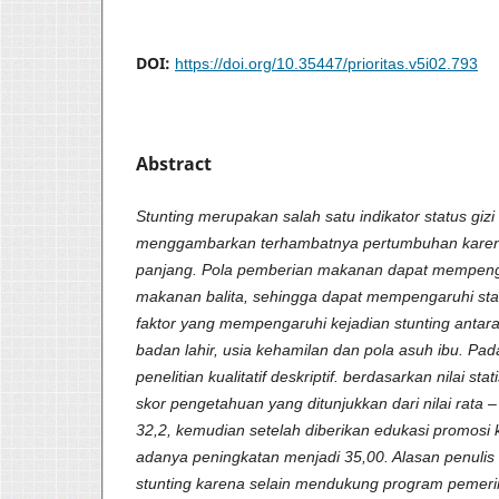
DOI:
https://doi.org/10.35447/prioritas.v5i02.793
Abstract
Stunting merupakan salah satu indikator status gizi
menggambarkan terhambatnya pertumbuhan karena
panjang. Pola pemberian makanan dapat mempenga
makanan balita, sehingga dapat mempengaruhi statu
faktor yang mempengaruhi kejadian stunting antara
badan lahir, usia kehamilan dan pola asuh ibu. Pad
penelitian kualitatif deskriptif. berdasarkan nilai st
skor pengetahuan yang ditunjukkan dari nilai rata –
32,2, kemudian setelah diberikan edukasi promosi 
adanya peningkatan menjadi 35,00. Alasan penuli
stunting karena selain mendukung program pemeri