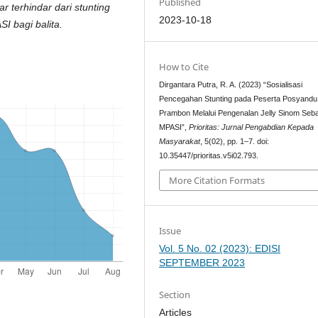
Published
r terhindar dari stunting
2023-10-18
I bagi balita.
How to Cite
Dirgantara Putra, R. A. (2023) “Sosialisasi
Pencegahan Stunting pada Peserta Posyand
Prambon Melalui Pengenalan Jelly Sinom Seb
MPASI”,
Prioritas: Jurnal Pengabdian Kepada
Masyarakat
, 5(02), pp. 1–7. doi:
10.35447/prioritas.v5i02.793.
More Citation Formats
Issue
Vol. 5 No. 02 (2023): EDISI
SEPTEMBER 2023
Section
Articles