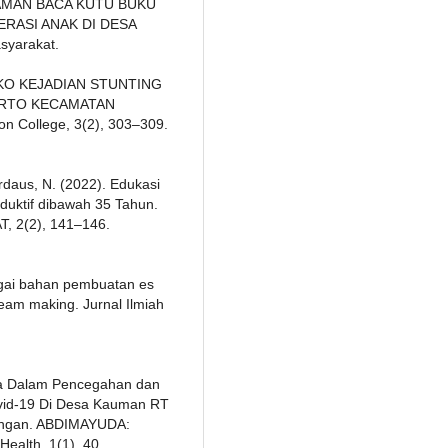
 TAMAN BACA KUTU BUKU
RASI ANAK DI DESA
syarakat.
RISIKO KEJADIAN STUNTING
KERTO KECAMATAN
n College, 3(2), 303–309.
irdaus, N. (2022). Edukasi
duktif dibawah 35 Tahun.
2(2), 141–146.
gai bahan pembuatan es
ream making. Jurnal Ilmiah
arga Dalam Pencegahan dan
vid-19 Di Desa Kauman RT
ongan. ABDIMAYUDA:
ealth, 1(1), 40.