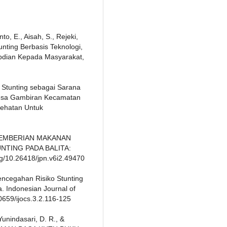
to, E., Aisah, S., Rejeki,
unting Berbasis Teknologi,
bdian Kepada Masyarakat,
n Stunting sebagai Sarana
 Desa Gambiran Kecamatan
esehatan Untuk
1). PEMBERIAN MAKANAN
NTING PADA BALITA:
g/10.26418/jpn.v6i2.49470
Pencegahan Risiko Stunting
 Indonesian Journal of
0659/ijocs.3.2.116-125
Yunindasari, D. R., &