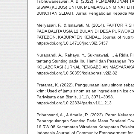
Tribhuwaneswari, A. B. (2022). PEMBANGUNAN
SISWA (KUBUS) UNTUK MEMBANGUN MINAT LITE
BUNCITAN SEDATI. Jurnal Pengabdian Kepada Ma
Meilyasari, F., & Isnawati, M. (2014). FAKTOR 
PADA BALITA USIA 12 BULAN DI DESA PURWO
PATEBON, KABUPATEN KENDAL. Journal of Nutritio
https://doi.org/10.14710/jnc.v3i2.5437
Nurapandi, A., Rahayu, Y., Sukmawati, I., & Ridla F
tentang Stunting pada Ibu Hamil dan Pasangan Pro
KOLABORASI JURNAL PENGABDIAN MASYARAKAT, 
https://doi.org/10.56359/kolaborasi.v2i2.82
Pratama, K. (2022). Penggunaan jamu sinom seba
krim: Used of jamu sinom as an ingredientsin ice c
Pariwisata dan Bisnis, 1(11), 3071–3098.
https://doi.org/10.22334/paris.v1i11.213
Priharwanti, A., & Amalia, R. (2022). Peran Kelu
Penanggulangan Stunting Pada Masa Pandemi Co
16 RW 08 Kecamatan Wiradesa Kabupaten Pekal
Indonesia Journal of Community Empowerment for H