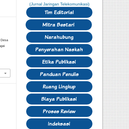
u Desa
agai