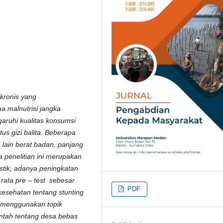
 kronis yang
 malnutrisi jangka
ruhi kualitas konsumsi
s gizi balita. Beberapa
 lain berat badan, panjang
a penelitian ini merupakan
atistik, adanya peningkatan
 rata pre – test sebesar
PDF
kesehatan tentang stunting
s menggunakan topik
ntah tentang desa bebas