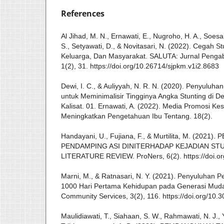
References
Al Jihad, M. N., Ernawati, E., Nugroho, H. A., Soesan
S., Setyawati, D., & Novitasari, N. (2022). Cegah St
Keluarga, Dan Masyarakat. SALUTA: Jurnal Penga
1(2), 31. https://doi.org/10.26714/sjpkm.v1i2.8683
Dewi, I. C., & Auliyyah, N. R. N. (2020). Penyuluha
untuk Meminimalisir Tingginya Angka Stunting di
Kalisat. 01. Ernawati, A. (2022). Media Promosi K
Meningkatkan Pengetahuan Ibu Tentang. 18(2).
Handayani, U., Fujiana, F., & Murtilita, M. (202
PENDAMPING ASI DINITERHADAP KEJADIAN STU
LITERATURE REVIEW. ProNers, 6(2). https://doi.or
Marni, M., & Ratnasari, N. Y. (2021). Penyuluhan 
1000 Hari Pertama Kehidupan pada Generasi Muda.
Community Services, 3(2), 116. https://doi.org/10.3
Maulidiawati, T., Siahaan, S. W., Rahmawati, N. J., 