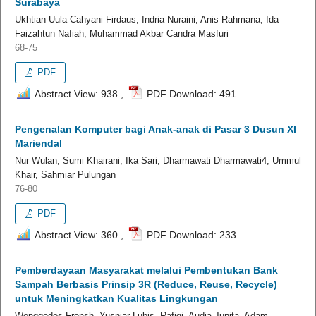
Surabaya
Ukhtian Uula Cahyani Firdaus, Indria Nuraini, Anis Rahmana, Ida
Faizahtun Nafiah, Muhammad Akbar Candra Masfuri
68-75
PDF
Abstract View: 938 ,
PDF Download: 491
Pengenalan Komputer bagi Anak-anak di Pasar 3 Dusun XI
Mariendal
Nur Wulan, Sumi Khairani, Ika Sari, Dharmawati Dharmawati4, Ummul
Khair, Sahmiar Pulungan
76-80
PDF
Abstract View: 360 ,
PDF Download: 233
Pemberdayaan Masyarakat melalui Pembentukan Bank
Sampah Berbasis Prinsip 3R (Reduce, Reuse, Recycle)
untuk Meningkatkan Kualitas Lingkungan
Wenggedes Frensh, Yusniar Lubis, Rafiqi, Audia Junita, Adam,