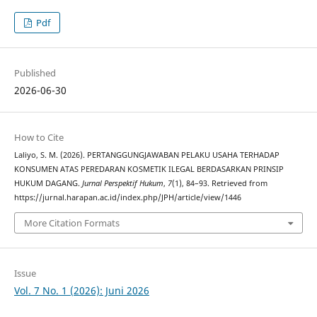
Pdf
Published
2026-06-30
How to Cite
Laliyo, S. M. (2026). PERTANGGUNGJAWABAN PELAKU USAHA TERHADAP
KONSUMEN ATAS PEREDARAN KOSMETIK ILEGAL BERDASARKAN PRINSIP
HUKUM DAGANG.
Jurnal Perspektif Hukum
,
7
(1), 84–93. Retrieved from
https://jurnal.harapan.ac.id/index.php/JPH/article/view/1446
More Citation Formats
Issue
Vol. 7 No. 1 (2026): Juni 2026