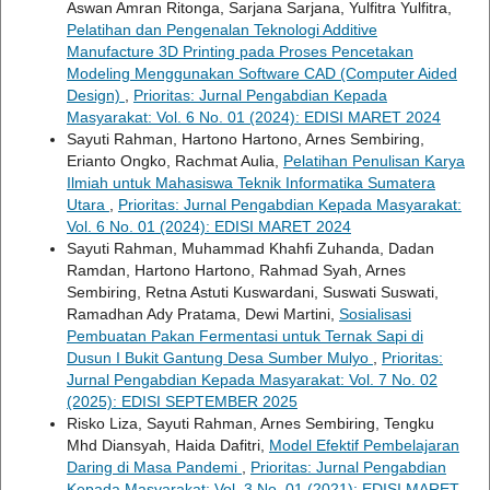
Aswan Amran Ritonga, Sarjana Sarjana, Yulfitra Yulfitra,
Pelatihan dan Pengenalan Teknologi Additive
Manufacture 3D Printing pada Proses Pencetakan
Modeling Menggunakan Software CAD (Computer Aided
Design)
,
Prioritas: Jurnal Pengabdian Kepada
Masyarakat: Vol. 6 No. 01 (2024): EDISI MARET 2024
Sayuti Rahman, Hartono Hartono, Arnes Sembiring,
Erianto Ongko, Rachmat Aulia,
Pelatihan Penulisan Karya
Ilmiah untuk Mahasiswa Teknik Informatika Sumatera
Utara
,
Prioritas: Jurnal Pengabdian Kepada Masyarakat:
Vol. 6 No. 01 (2024): EDISI MARET 2024
Sayuti Rahman, Muhammad Khahfi Zuhanda, Dadan
Ramdan, Hartono Hartono, Rahmad Syah, Arnes
Sembiring, Retna Astuti Kuswardani, Suswati Suswati,
Ramadhan Ady Pratama, Dewi Martini,
Sosialisasi
Pembuatan Pakan Fermentasi untuk Ternak Sapi di
Dusun I Bukit Gantung Desa Sumber Mulyo
,
Prioritas:
Jurnal Pengabdian Kepada Masyarakat: Vol. 7 No. 02
(2025): EDISI SEPTEMBER 2025
Risko Liza, Sayuti Rahman, Arnes Sembiring, Tengku
Mhd Diansyah, Haida Dafitri,
Model Efektif Pembelajaran
Daring di Masa Pandemi
,
Prioritas: Jurnal Pengabdian
Kepada Masyarakat: Vol. 3 No. 01 (2021): EDISI MARET