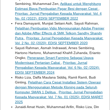
Sembiring, Muhammad Zen,
Aplikasi untuk Menghitung
Estimasi Biaya Pembuatan Pagar Besi dengan Cepat
,
Prioritas: Jurnal Pengabdian Kepada Masyarakat: Vol. 4
No. 02 (2022): EDISI SEPTEMBER 2022
Fera Damayanti, Munjiat Setiani Asih, Sayuti Rahman,
Pelatihan Pembuatan Vidio Menggunakan Adobe Premier
dan Adobe Affter Effects di SMK Telkom Sandhy Shandy
Putra
,
Prioritas: Jurnal Pengabdian Kepada Masyarakat:
Vol. 2 No. 02 (2020): EDISI SEPTEMBER 2020
Sayuti Rahman, Asmah Indrawati, Arnes Sembiring,
Hartono Hartono, Muhammad Khahfi Zuhanda, Erianto
Ongko,
Penerapan Smart Farming Sebagai Upaya
Modernisasi Pertanian Cabai
,
Prioritas: Jurnal
Pengabdian Kepada Masyarakat: Vol. 6 No. 02 (2024):
EDISI SEPTEMBER 2024
Risko Liza, Daffa Maulana Siddiq, Ramli Ramli, Budi
Ginting,
Pelatihan Cara Cepat Installasi Sistem Operasi
dengan Menggunakan Metode Kloning pada Seluruh
Komputer SMAN 1 Delitua
,
Prioritas: Jurnal Pengabdian
Kepada Masyarakat: Vol. 7 No. 01 (2025): EDISI MARET
2025
Junaidi Amat Husin, Muhammad Arifin, Risko Liza, Din