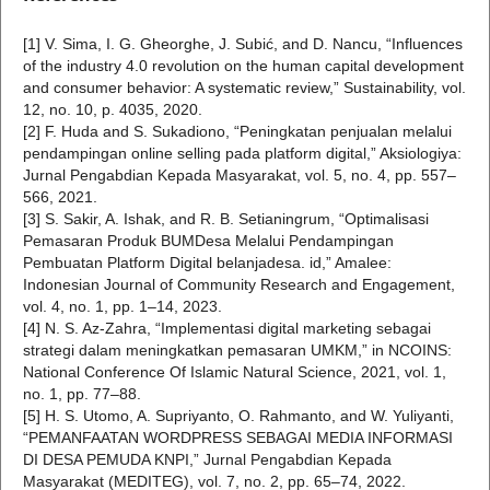
[1] V. Sima, I. G. Gheorghe, J. Subić, and D. Nancu, “Influences
of the industry 4.0 revolution on the human capital development
and consumer behavior: A systematic review,” Sustainability, vol.
12, no. 10, p. 4035, 2020.
[2] F. Huda and S. Sukadiono, “Peningkatan penjualan melalui
pendampingan online selling pada platform digital,” Aksiologiya:
Jurnal Pengabdian Kepada Masyarakat, vol. 5, no. 4, pp. 557–
566, 2021.
[3] S. Sakir, A. Ishak, and R. B. Setianingrum, “Optimalisasi
Pemasaran Produk BUMDesa Melalui Pendampingan
Pembuatan Platform Digital belanjadesa. id,” Amalee:
Indonesian Journal of Community Research and Engagement,
vol. 4, no. 1, pp. 1–14, 2023.
[4] N. S. Az-Zahra, “Implementasi digital marketing sebagai
strategi dalam meningkatkan pemasaran UMKM,” in NCOINS:
National Conference Of Islamic Natural Science, 2021, vol. 1,
no. 1, pp. 77–88.
[5] H. S. Utomo, A. Supriyanto, O. Rahmanto, and W. Yuliyanti,
“PEMANFAATAN WORDPRESS SEBAGAI MEDIA INFORMASI
DI DESA PEMUDA KNPI,” Jurnal Pengabdian Kepada
Masyarakat (MEDITEG), vol. 7, no. 2, pp. 65–74, 2022.