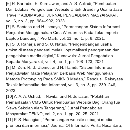
[6] R. Kartadie, E. Kurniawan, and A. S. Auliadi, “Pembuatan
Dan Edukasi Pengelolaan Website Untuk Branding Usaha Jasa
Travel,” ABDIMASKU: JURNAL PENGABDIAN MASYARAKAT,
vol. 6, no. 3, pp. 984–992, 2023.
[7] S. Santosa and H. Ismaya, “Perancangan Sistem Informasi
Penjualan Menggunakan Cms Wordpress Pada Toko Importir
Laptop Bandung,” Pro Mark, vol. 11, no. 1, p. 8, 2021.
[8] S. J. Raharja and S. U. Natari, “Pengembangan usaha
umkm di masa pandemi melalui optimalisasi penggunaan dan
pengelolaan media digital,” Kumawula: Jurnal Pengabdian
Kepada Masyarakat, vol. 4, no. 1, pp. 108–123, 2021.
[9] M. Zen, R. B. Utomo, and N. Hamdi, “Sistem Informasi
Penjadwalan Mata Pelajaran Berbasis Web Menggunakan
Metode Prototyping Pada SMKN 9 Medan,” Resolusi: Rekayasa
Teknik Informatika dan Informasi, vol. 3, no. 3, pp. 239–246,
2023.
[10] A. A. A. Ushud, I. Novita, and N. Juliasari, “Pelatihan
Pemanfaatan CMS Untuk Pembuatan Website Bagi OrangTua
Siswa Sekolah Alam Tangerang,” Jurnal Pengabdian
Masyarakat TEKNO, vol. 2, no. 1, pp. 20–25, 2021.
[11] P. S. Hasugian, “Perancangan website sebagai media
promosi dan informasi,” Journal Of Informatic Pelita Nusantara,