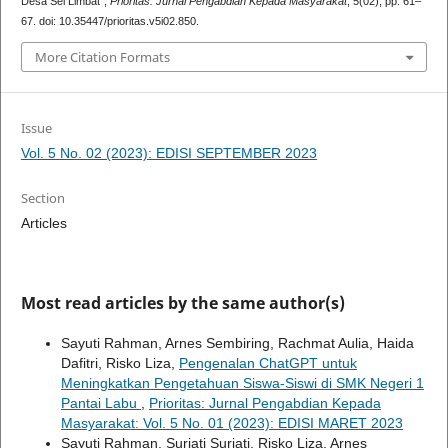
Desa Sei Limbat”,
Prioritas: Jurnal Pengabdian Kepada Masyarakat
, 5(02), pp. 61–
67. doi: 10.35447/prioritas.v5i02.850.
More Citation Formats
Issue
Vol. 5 No. 02 (2023): EDISI SEPTEMBER 2023
Section
Articles
Most read articles by the same author(s)
Sayuti Rahman, Arnes Sembiring, Rachmat Aulia, Haida
Dafitri, Risko Liza,
Pengenalan ChatGPT untuk
Meningkatkan Pengetahuan Siswa-Siswi di SMK Negeri 1
Pantai Labu
,
Prioritas: Jurnal Pengabdian Kepada
Masyarakat: Vol. 5 No. 01 (2023): EDISI MARET 2023
Sayuti Rahman, Suriati Suriati, Risko Liza, Arnes