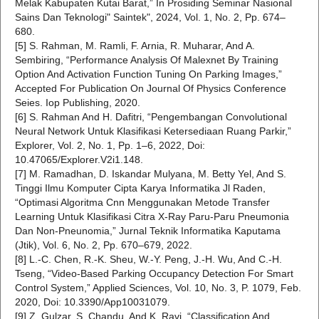
Melak Kabupaten Kutai Barat,” In Prosiding Seminar Nasional
Sains Dan Teknologi" Saintek", 2024, Vol. 1, No. 2, Pp. 674–
680.
[5] S. Rahman, M. Ramli, F. Arnia, R. Muharar, And A.
Sembiring, “Performance Analysis Of Malexnet By Training
Option And Activation Function Tuning On Parking Images,”
Accepted For Publication On Journal Of Physics Conference
Seies. Iop Publishing, 2020.
[6] S. Rahman And H. Dafitri, “Pengembangan Convolutional
Neural Network Untuk Klasifikasi Ketersediaan Ruang Parkir,”
Explorer, Vol. 2, No. 1, Pp. 1–6, 2022, Doi:
10.47065/Explorer.V2i1.148.
[7] M. Ramadhan, D. Iskandar Mulyana, M. Betty Yel, And S.
Tinggi Ilmu Komputer Cipta Karya Informatika Jl Raden,
“Optimasi Algoritma Cnn Menggunakan Metode Transfer
Learning Untuk Klasifikasi Citra X-Ray Paru-Paru Pneumonia
Dan Non-Pneunomia,” Jurnal Teknik Informatika Kaputama
(Jtik), Vol. 6, No. 2, Pp. 670–679, 2022.
[8] L.-C. Chen, R.-K. Sheu, W.-Y. Peng, J.-H. Wu, And C.-H.
Tseng, “Video-Based Parking Occupancy Detection For Smart
Control System,” Applied Sciences, Vol. 10, No. 3, P. 1079, Feb.
2020, Doi: 10.3390/App10031079.
[9] Z. Gulzar, S. Chandu, And K. Ravi, “Classification And