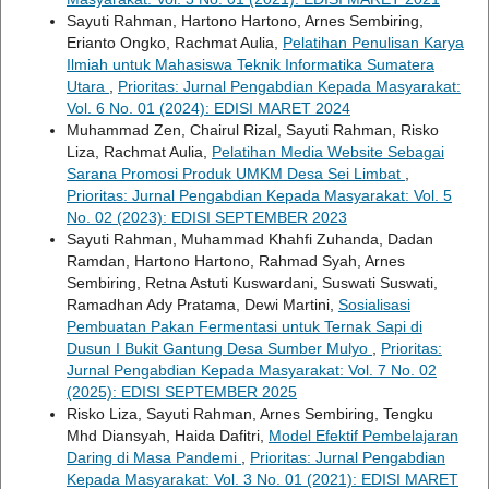
Sayuti Rahman, Hartono Hartono, Arnes Sembiring,
Erianto Ongko, Rachmat Aulia,
Pelatihan Penulisan Karya
Ilmiah untuk Mahasiswa Teknik Informatika Sumatera
Utara
,
Prioritas: Jurnal Pengabdian Kepada Masyarakat:
Vol. 6 No. 01 (2024): EDISI MARET 2024
Muhammad Zen, Chairul Rizal, Sayuti Rahman, Risko
Liza, Rachmat Aulia,
Pelatihan Media Website Sebagai
Sarana Promosi Produk UMKM Desa Sei Limbat
,
Prioritas: Jurnal Pengabdian Kepada Masyarakat: Vol. 5
No. 02 (2023): EDISI SEPTEMBER 2023
Sayuti Rahman, Muhammad Khahfi Zuhanda, Dadan
Ramdan, Hartono Hartono, Rahmad Syah, Arnes
Sembiring, Retna Astuti Kuswardani, Suswati Suswati,
Ramadhan Ady Pratama, Dewi Martini,
Sosialisasi
Pembuatan Pakan Fermentasi untuk Ternak Sapi di
Dusun I Bukit Gantung Desa Sumber Mulyo
,
Prioritas:
Jurnal Pengabdian Kepada Masyarakat: Vol. 7 No. 02
(2025): EDISI SEPTEMBER 2025
Risko Liza, Sayuti Rahman, Arnes Sembiring, Tengku
Mhd Diansyah, Haida Dafitri,
Model Efektif Pembelajaran
Daring di Masa Pandemi
,
Prioritas: Jurnal Pengabdian
Kepada Masyarakat: Vol. 3 No. 01 (2021): EDISI MARET