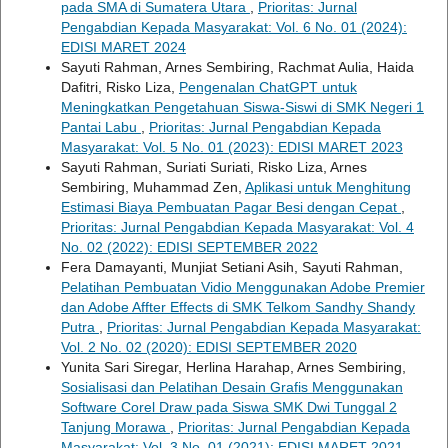
pada SMA di Sumatera Utara
,
Prioritas: Jurnal
Pengabdian Kepada Masyarakat: Vol. 6 No. 01 (2024):
EDISI MARET 2024
Sayuti Rahman, Arnes Sembiring, Rachmat Aulia, Haida
Dafitri, Risko Liza,
Pengenalan ChatGPT untuk
Meningkatkan Pengetahuan Siswa-Siswi di SMK Negeri 1
Pantai Labu
,
Prioritas: Jurnal Pengabdian Kepada
Masyarakat: Vol. 5 No. 01 (2023): EDISI MARET 2023
Sayuti Rahman, Suriati Suriati, Risko Liza, Arnes
Sembiring, Muhammad Zen,
Aplikasi untuk Menghitung
Estimasi Biaya Pembuatan Pagar Besi dengan Cepat
,
Prioritas: Jurnal Pengabdian Kepada Masyarakat: Vol. 4
No. 02 (2022): EDISI SEPTEMBER 2022
Fera Damayanti, Munjiat Setiani Asih, Sayuti Rahman,
Pelatihan Pembuatan Vidio Menggunakan Adobe Premier
dan Adobe Affter Effects di SMK Telkom Sandhy Shandy
Putra
,
Prioritas: Jurnal Pengabdian Kepada Masyarakat:
Vol. 2 No. 02 (2020): EDISI SEPTEMBER 2020
Yunita Sari Siregar, Herlina Harahap, Arnes Sembiring,
Sosialisasi dan Pelatihan Desain Grafis Menggunakan
Software Corel Draw pada Siswa SMK Dwi Tunggal 2
Tanjung Morawa
,
Prioritas: Jurnal Pengabdian Kepada
Masyarakat: Vol. 3 No. 01 (2021): EDISI MARET 2021