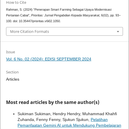
How to Cite
Rahman, S. (2024) “Penerapan Smart Farming Sebagai Upaya Modernisasi
Pertanian Cabai”,
Prioritas: Jurnal Pengabdian Kepada Masyarakat
, 6(02), pp. 93–
100. doi: 10.35447/prioritas.v6i02.1050.
More Citation Formats
Issue
Vol. 6 No. 02 (2024): EDISI SEPTEMBER 2024
Section
Articles
Most read articles by the same author(s)
Sukiman Sukiman, Hendry Hendry, Muhammad Khahfi
Zuhanda, Fenny Fenny, Sjukun Sjukun,
Pelatihan
Pemanfaatan Gemini AI untuk Mendukung Pembelajaran